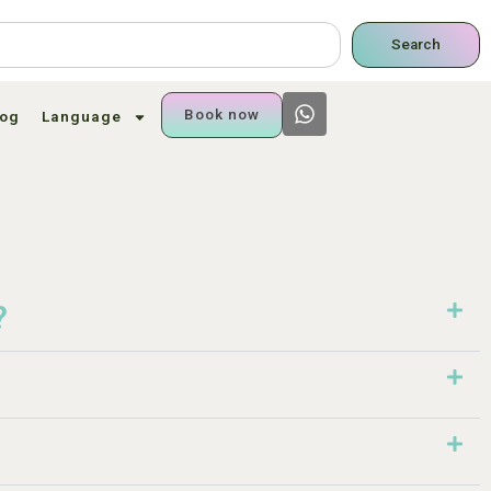
Search
Book now
log
Language
?