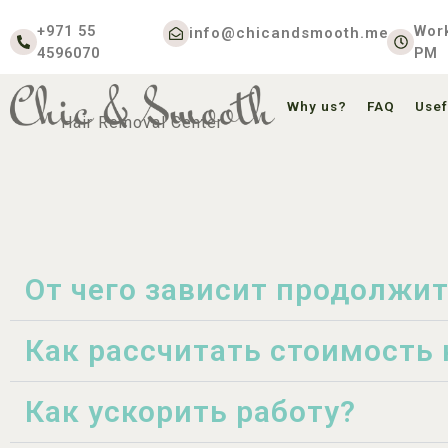
+971 55
Work
info@chicandsmooth.me
4596070
PM
Why us?
FAQ
Usef
Hair Removal Center
От чего зависит продолжит
Как рассчитать стоимость 
Как ускорить работу?