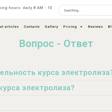
ing hours: daily 8 AM - 10
ul articles
Contacts
Gallery
Pricing
Reviews
B
Вопрос - Ответ
ельность курса электролиза
курса электролиза?